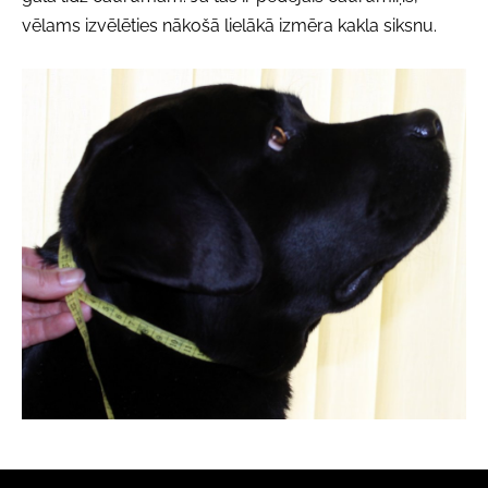
vēlams izvēlēties nākošā lielākā izmēra kakla siksnu.