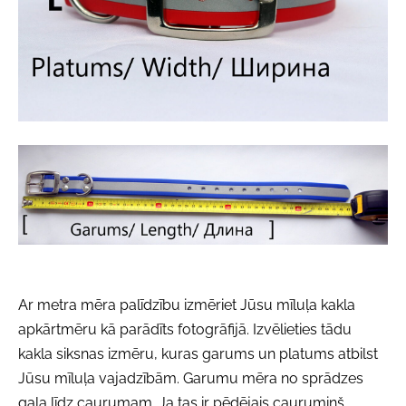
Ar metra mēra palīdzību izmēriet Jūsu mīluļa kakla
apkārtmēru kā parādīts fotogrāfijā. Izvēlieties tādu
kakla siksnas izmēru, kuras garums un platums atbilst
Jūsu mīluļa vajadzībām. Garumu mēra no sprādzes
gala līdz caurumam. Ja tas ir pēdējais caurumiņš,