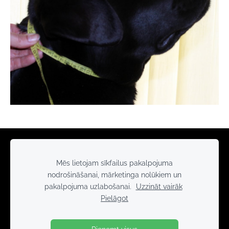
Sīkdatnes
Mēs lietojam sīkfailus pakalpojuma
nodrošināšanai, mārketinga nolūkiem un
pakalpojuma uzlabošanai.
Uzzināt vairāk
Pielāgot