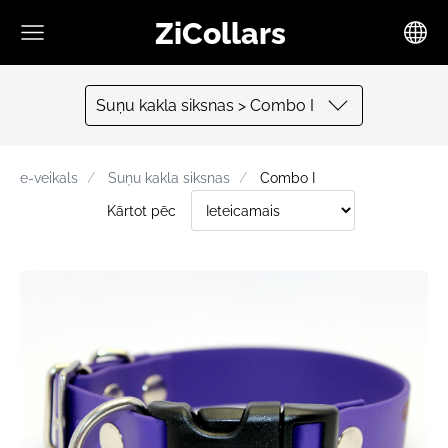
ZiCollars
Suņu kakla siksnas > Combo I
e-veikals
Suņu kakla siksnas
Combo I
Kārtot pēc