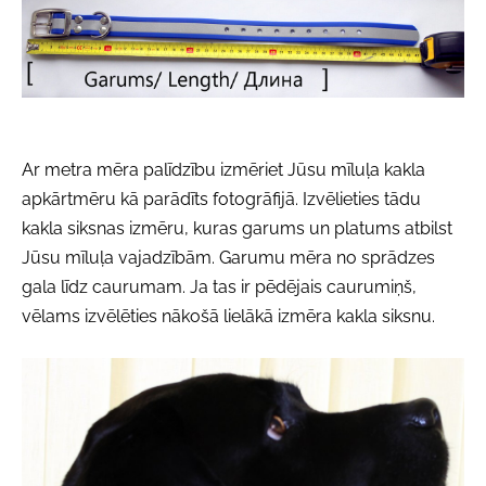
Ar metra mēra palīdzību izmēriet Jūsu mīluļa kakla
apkārtmēru kā parādīts fotogrāfijā. Izvēlieties tādu
kakla siksnas izmēru, kuras garums un platums atbilst
Jūsu mīluļa vajadzībām. Garumu mēra no sprādzes
gala līdz caurumam. Ja tas ir pēdējais caurumiņš,
vēlams izvēlēties nākošā lielākā izmēra kakla siksnu.