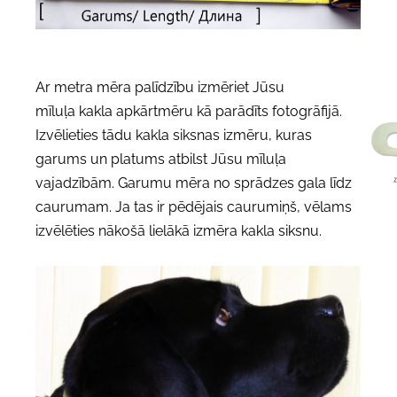
Ar metra mēra palīdzību izmēriet Jūsu
mīluļa kakla apkārtmēru kā parādīts fotogrāfijā.
Izvēlieties tādu kakla siksnas izmēru, kuras
garums un platums atbilst Jūsu mīluļa
vajadzībām. Garumu mēra no sprādzes gala līdz
caurumam. Ja tas ir pēdējais caurumiņš, vēlams
izvēlēties nākošā lielākā izmēra kakla siksnu.