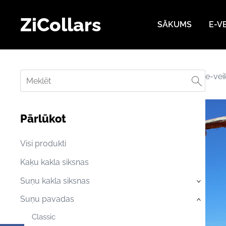
ZiCollars
SĀKUMS
E-V
e-vei
Pārlūkot
Visi produkti
Kaķu kakla siksnas
Suņu kakla siksnas
›
Suņu pavadas
›
Classic