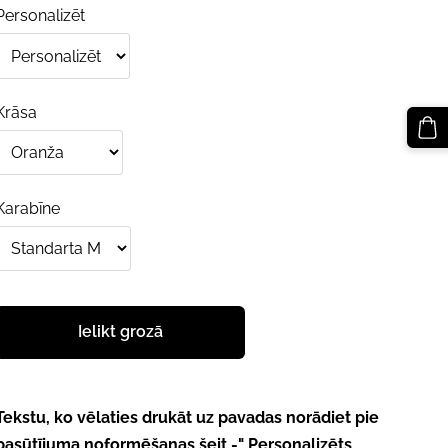
Personalizēt
Krāsa
Karabīne
Ielikt grozā
Tekstu, ko vēlaties drukāt uz pavadas norādiet pie
pasūtījuma noformēšanas šeit -" Personalizēts