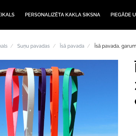
EIKALS
PERSONALIZĒTA KAKLA SIKSNA
PIEGĀDE U
kals
Suņu pavadas
Īsā pavada
Īsā pavada, garum