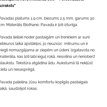
uzraksts"
Pavadas platums 1,9 cm, biezums 2,5 mm, garums 30
cm. Materiāls Biothane, Pavada ir ļoti izturīga.
Pavada lieliski noder pastaigām un treniņiem ar suni
jebkuros laika apstākļos, jo neuzsūc mitrumu un ir
viegli nomazgājama ar ziepēm un ūdeni. Izgatavota no
materiāla, kas ļoti labi ieguļ rokā, nesvilina un nenoberž
plaukstu. Tekstūra atgādina ādu. Aukstumā tā nekļūst
cieta un nesasprēgā.
Pavada palielina Jūsu komfortu kopīgās pastaigais
laikā, saudzējot rokas.