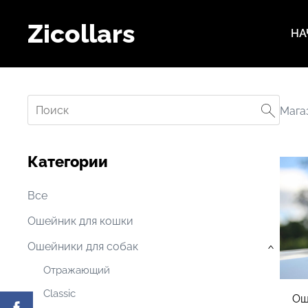
Zicollars
НА
Mага
Категории
Все
Ошейник для кошки
Oшейники для собак
›
Oтражающий
Classic
Ош