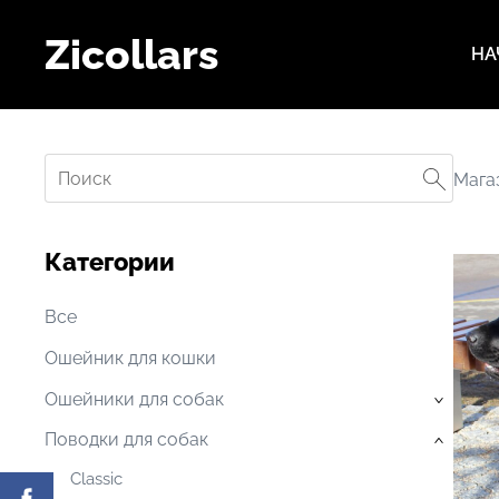
Zicollars
НА
Mага
Категории
Все
Ошейник для кошки
Oшейники для собак
›
Поводки для собак
›
Classic