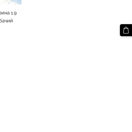
рина 1.9
обачий